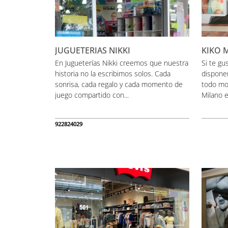
JUGUETERIAS NIKKI
KIKO 
En Jugueterías Nikki creemos que nuestra
Si te gu
historia no la escribimos solos. Cada
dispone
sonrisa, cada regalo y cada momento de
todo mom
juego compartido con...
Milano e
922824029