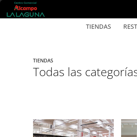
Ir al contenido principal
TIENDAS
RES
TIENDAS
Todas las categoría
Listado de locales