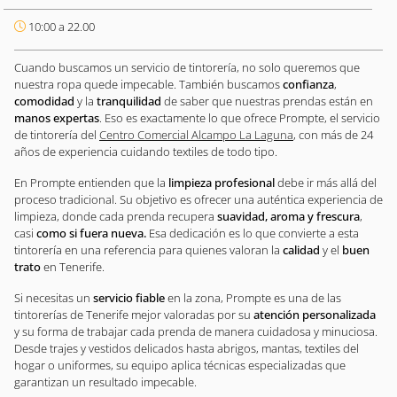
10:00 a 22.00
Cuando buscamos un servicio de tintorería, no solo queremos que
nuestra ropa quede impecable. También buscamos
confianza
,
comodidad
y la
tranquilidad
de saber que nuestras prendas están en
manos expertas
. Eso es exactamente lo que ofrece Prompte, el servicio
de tintorería del
Centro Comercial Alcampo La Laguna
, con más de 24
años de experiencia cuidando textiles de todo tipo.
En Prompte entienden que la
limpieza profesional
debe ir más allá del
proceso tradicional. Su objetivo es ofrecer una auténtica experiencia de
limpieza, donde cada prenda recupera
suavidad, aroma y frescura
,
casi
como si fuera nueva.
Esa dedicación es lo que convierte a esta
tintorería en una referencia para quienes valoran la
calidad
y el
buen
trato
en Tenerife.
Si necesitas un
servicio fiable
en la zona, Prompte es una de las
tintorerías de Tenerife mejor valoradas por su
atención personalizada
y su forma de trabajar cada prenda de manera cuidadosa y minuciosa.
Desde trajes y vestidos delicados hasta abrigos, mantas, textiles del
hogar o uniformes, su equipo aplica técnicas especializadas que
garantizan un resultado impecable.