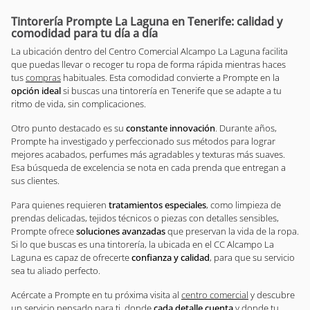
Tintorería Prompte La Laguna en Tenerife: calidad y
comodidad para tu día a día
La ubicación dentro del Centro Comercial Alcampo La Laguna facilita
que puedas llevar o recoger tu ropa de forma rápida mientras haces
tus
compras
habituales. Esta comodidad convierte a Prompte en la
opción ideal
si buscas una tintorería en Tenerife que se adapte a tu
ritmo de vida, sin complicaciones.
Otro punto destacado es su
constante innovación
. Durante años,
Prompte ha investigado y perfeccionado sus métodos para lograr
mejores acabados, perfumes más agradables y texturas más suaves.
Esa búsqueda de excelencia se nota en cada prenda que entregan a
sus clientes.
Para quienes requieren
tratamientos especiales
, como limpieza de
prendas delicadas, tejidos técnicos o piezas con detalles sensibles,
Prompte ofrece
soluciones avanzadas
que preservan la vida de la ropa.
Si lo que buscas es una tintorería, la ubicada en el CC Alcampo La
Laguna es capaz de ofrecerte
confianza y calidad
, para que su servicio
sea tu aliado perfecto.
Acércate a Prompte en tu próxima visita al
centro comercial
y descubre
un servicio pensado para ti, donde
cada detalle cuenta
y donde tu