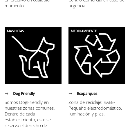
momento.
urgencia.
MASCOTAS
MEDIOAMBIENTE
Dog Friendly
Ecoparques
Somos DogFriendly en
Zona de reciclaje: RAEE-
nuestras zonas comunes.
Pequeño electrodoméstico,
Dentro de cada
iluminación y pilas.
establecimiento, este se
reserva el derecho de