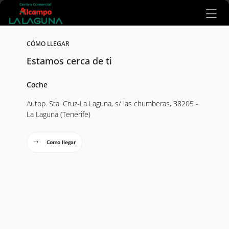
Ir al contenido principal
CÓMO LLEGAR
Estamos cerca de ti
Coche
Autop. Sta. Cruz-La Laguna, s/ las chumberas, 38205 -
La Laguna (Tenerife)
Como llegar
Mapa interactivo