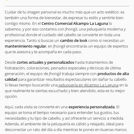
Cuidar de tu imagen personal es mucho más que un acto estético: es
también una forma de bienestar, de expresar tu estilo y sentirte bien
contigo mismo. En el
Centro Comercial Alcampo La Laguna
lo
sabemos, y por eso contamos con Jhongil, una peluquería moderna y
profesional donde el cuidado del cabello se convierte en toda una
experiencia. Tanto si buscas un
cambio de look
como si necesitas un
mantenimiento regular
, en Jhongil encontrarás un equipo de expertos
que te asesora y te acompaña en cada paso.
Desde
cortes actuales y personalizados
hasta tratamientos de
hidratación, coloraciones, peinados especiales y técnicas de última
generación, el equipo de Jhongil trabaja siempre con
productos de alta
calidad
para garantizar resultados espectaculares sin dañar tu cabello.
Si llevas tiempo buscando una
peluquería en Alcampo La Laguna
en la
que realmente te sientas escuchado y bien atendido, esta es tu mejor
opción.
Aquí, cada visita se convierte en una
experiencia personalizada
. El
equipo se toma el tiempo necesario para entender tus gustos, tus
necesidades y tu tipo de cabello, y así ofrecerte un servicio a medida.
Además, el ambiente de la peluquería es cálido y relajado, ideal para
desconectar un rato del día a día mientras te pones en buenas manos.