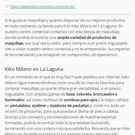
https://www.kikocosmetics.com/es-es/
Si te gusta el maquillaje y quieres disponer de los mejores productos
en todo momento, la tienda para ti es Kiko Milano en La Laguna. En
nuestro centro comercial contamos con esta tienda de maquillaje,
donde podrás encontrar una
amplia variedad de productos de
maquillaje,
sea cual sea tu estilo, pero siempre a un precio inigualable.
Ven a visitar nuestro centro comercial y no te arrepentirás. Sus expertas
te recomendarán y aconsejarán sin compromiso, ¡te esperamos!
Kiko Milano en La Laguna
En un momento en el que es muy fácil hacer pedidos por internet, Kiko
Milano sigue manteniéndose como una de las marcas favoritas para
comprar maquillaje, ya que te ofrece gran versatilidad, a un precio
inigualable. Con amplias gamas de
base
,
colorete, bronceador e
iluminador
, así como multitud de
sombras para ojos
y la mejor calidad
en
pintalabios
,
eyeliner
y
rizadores de pestañas
y, como no, todo un
arcoíris de pintaúñas, para que puedas ir divina de pies a cabeza.
Gracias a los consejos y recomendaciones de nuestras expertas
formadas, podrás encontrar todo lo que estabas buscando,
terminando con una compra más que satisfecha. Recuerda que en Kiko
Milano en Tenerife encontrarás los mejores precios del mercado,