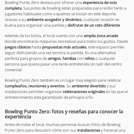
Bowling Punto Zero destaca por ofrecer una
experiencia de ocio
completa
. Sus pistas de bowling están preparadas para recibir tanto a
jugadores habituales como a quienes se inician en este deporte.
Gracias a su
ambiente acogedor y dinámico
, cualquier ocasión es
buena para organizar una partida y
disfrutar de un rato diferente
.
Además de los bolos, el local cuenta con una
amplia zona arcade
donde encontrarás máquinas recreativas para todos los gustos. Desde
juegos clásicos
hasta
propuestas más actuales
, este espacio permite
seguir disfrutando una vez termina la partida. Es una alternativa
perfecta para grupos de
amigos
,
familias
con
niños
o cualquier
persona que quiera pasar una tarde entretenida sin salir del centro
comercial.
Bowling Punto Zero también es un lugar muy elegido para celebrar
cumpleaños, reuniones y eventos
. Su
ambiente divertido
y sus
instalaciones permiten organizar
celebraciones originales
en las que el
entretenimiento está garantizado de principio a fin.
Bowling Punto Zero: fotos y reseñas para conocer la
experiencia
Antes de visitar el local, muchas personas buscan fotos de Bowling
Punto Zero para descubrir cómo son sus
instalaciones
y hacerse una