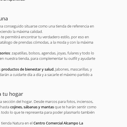
guna
ha conseguido situarse como una tienda de referencia en
eciendo la máxima calidad.
a
te permitirá encontrar tu verdadero estilo, por eso en
atálogo de prendas cómodas, a la moda y con la máxima
sorios
: zapatillas, bolsos, agendas, joyas, fulares y todo lo
 en nuestra tienda, para complementar tu outfit y ayudarte
s
productos de bienestar y salud.
Jabones, mascarillas, y
rán a cuidarte día a día y a sacarle el máximo partido a
a tu hogar
a sección del hogar. Desde marcos para fotos, inciensos,
, hasta
cojines, sábanas y mantas
que te harán sentir como
 todo lo que te representa para poder plasmarlo también
la tienda Natura en el
Centro Comercial Alcampo La