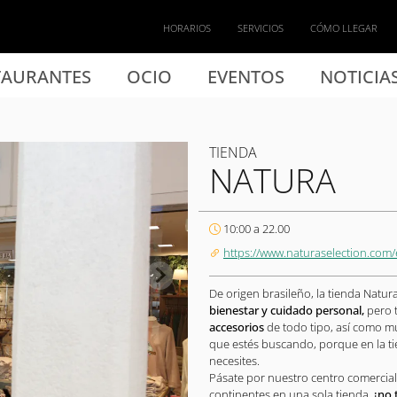
HORARIOS
SERVICIOS
CÓMO LLEGAR
TAURANTES
OCIO
EVENTOS
NOTICIA
TIENDA
NATURA
10:00 a 22.00
https://www.naturaselection.com/
De origen brasileño, la tienda Natura
bienestar y cuidado personal,
pero 
accesorios
de todo tipo, así como mu
que estés buscando, porque en la t
necesites.
Pásate por nuestro centro comercial 
continentes en una sola tienda,
¡no 