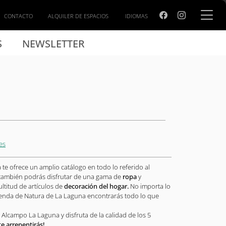
CONTACTO
ALQUILER DE ESPACIOS
IDIOMAS
S
NEWSLETTER
es
 te ofrece un amplio catálogo en todo lo referido al
también podrás disfrutar de una gama de
ropa
y
ltitud de artículos de
decoración del hogar.
No importa lo
ienda de Natura de La Laguna encontrarás todo lo que
Alcampo La Laguna y disfruta de la calidad de los 5
te arrepentirás!