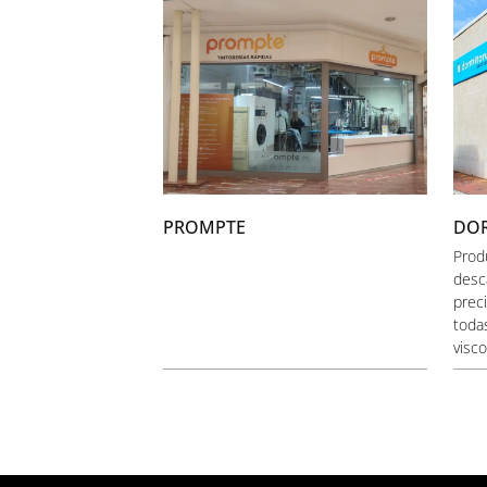
PROMPTE
DO
Prod
desc
prec
toda
visco