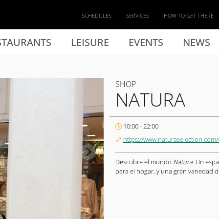
SCHEDULES
SERVICES
HOW TO GET THERE
STAURANTS
LEISURE
EVENTS
NEWS
SHOP
NATURA
10:00 - 22:00
https://www.naturaselection.com/
Descubre el mundo
Natura
. Un espa
para el hogar, y una gran variedad de