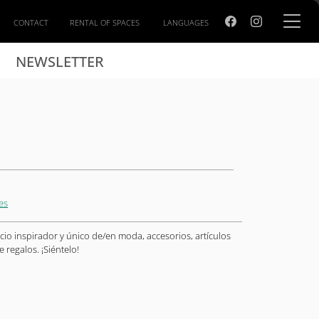
CONTACT
RENTAL OF SPACES
LANGUAGES
NEWSLETTER
es
cio inspirador y único de/en moda, accesorios, artículos
 regalos. ¡Siéntelo!