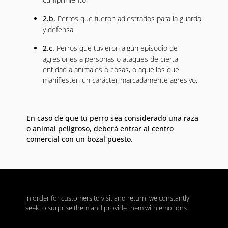
2.b.
Perros que fueron adiestrados para la guarda
y defensa.
2.c.
Perros que tuvieron algún episodio de
agresiones a personas o ataques de cierta
entidad a animales o cosas, o aquellos que
manifiesten un carácter marcadamente agresivo.
En caso de que tu perro sea considerado una raza
o animal peligroso, deberá entrar al centro
comercial con un bozal puesto.
In order for customers to visit and return, we constantly
seek to surprise them and provide them with emotions.