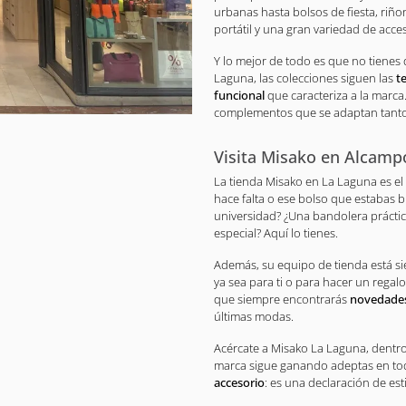
urbanas hasta bolsos de fiesta, riño
portátil y una gran variedad de acces
Y lo mejor de todo es que no tienes q
Laguna, las colecciones siguen las
t
funcional
que caracteriza a la marca
complementos que se adaptan tanto 
Visita Misako en Alcampo
La tienda Misako en La Laguna es el
hace falta o ese bolso que estabas b
universidad? ¿Una bandolera práctic
especial? Aquí lo tienes.
Además, su equipo de tienda está s
ya sea para ti o para hacer un regalo
que siempre encontrarás
novedade
últimas modas.
Acércate a Misako La Laguna, dentr
marca sigue ganando adeptas en tod
accesorio
: es una declaración de esti