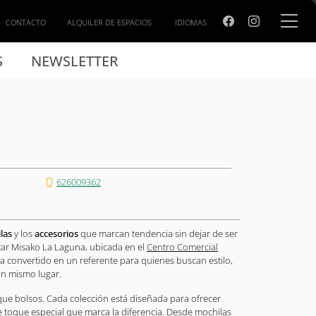
CONTACTO
ALQUILER DE ESPACIOS
IDIOMAS
S
NEWSLETTER
626009362
las
y los
accesorios
que marcan tendencia sin dejar de ser
itar Misako La Laguna, ubicada en el
Centro Comercial
 ha convertido en un referente para quienes buscan estilo,
un mismo lugar.
e bolsos. Cada colección está diseñada para ofrecer
e toque especial que marca la diferencia. Desde mochilas