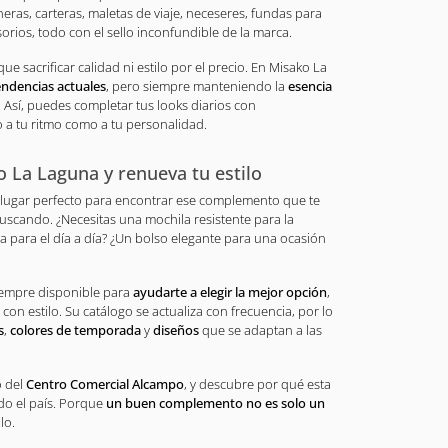
neras, carteras, maletas de viaje, neceseres, fundas para
orios, todo con el sello inconfundible de la marca.
ue sacrificar calidad ni estilo por el precio. En Misako La
endencias actuales
, pero siempre manteniendo la
esencia
. Así, puedes completar tus looks diarios con
a tu ritmo como a tu personalidad.
 La Laguna y renueva tu estilo
 lugar perfecto para encontrar ese complemento que te
uscando. ¿Necesitas una mochila resistente para la
a para el día a día? ¿Un bolso elegante para una ocasión
iempre disponible para
ayudarte a elegir la mejor opción
,
 con estilo. Su catálogo se actualiza con frecuencia, por lo
s
,
colores de temporada
y
diseños
que se adaptan a las
o del
Centro Comercial Alcampo
, y descubre por qué esta
o el país. Porque
un buen complemento no es solo un
lo.