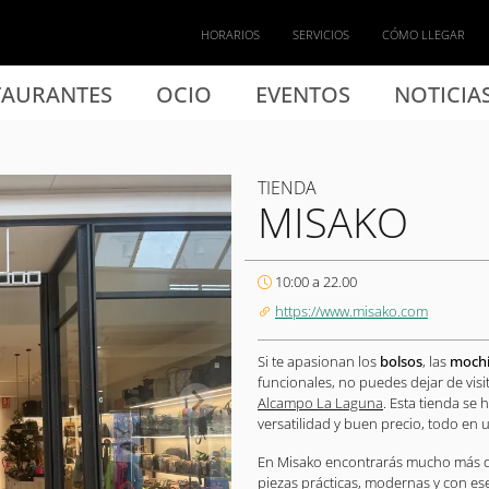
HORARIOS
SERVICIOS
CÓMO LLEGAR
TAURANTES
OCIO
EVENTOS
NOTICIA
TIENDA
MISAKO
10:00 a 22.00
https://www.misako.com
Si te apasionan los
bolsos
, las
mochi
funcionales, no puedes dejar de vis
Alcampo La Laguna
. Esta tienda se
versatilidad y buen precio, todo en 
En Misako encontrarás mucho más qu
piezas prácticas, modernas y con es