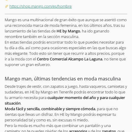
https://shop.mango.com/es/hombre
Mango es una multinacional de gran éxito que aunque se asentó como
una reconocida marca de moda femenina, en los últimos años, tras su
lanzamiento de las tiendas de
HE by Mango
, ha ido ganando
renombre también en la sección masculina.
En estas tiendas podrás encontrar todo lo que puedes necesitar para
tu día a día, así como para ocasiones especiales en las que buscas algo
más elegante. Todo esto sin tener que recurrir a altos precios, porque
ir a la moda con el
Centro Comercial Alcampo La Laguna
, no tiene que
suponer un gran esfuerzo.
Mango man, últimas tendencias en moda masculina
Desde trajes de vestir, con zapatos a juego, hasta vaqueros, camisetas y
sudaderas, en HE by Mango en Tenerife podrás encontrar todo lo que
tu armario necesita para
cualquier momento del año y para cualquier
situación
.
Moda fácil y sencilla, combinable y siempre cómoda
, para que no
sientas que llevas un disfraz. En HE by Mango podrás expresar tu
personalidad tal y como es, sin excusas ni miedo.
Pero la moda es mucho más que combinar un pantalón y una
camiseta: no te puedes olvidar de los
accesorios
y de los
zapatos
, que