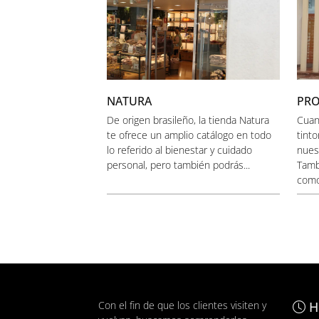
NATURA
PR
De origen brasileño, la tienda Natura
Cuan
te ofrece un amplio catálogo en todo
tint
lo referido al bienestar y cuidado
nues
personal, pero también podrás...
Tamb
comod
Con el fin de que los clientes visiten y
H