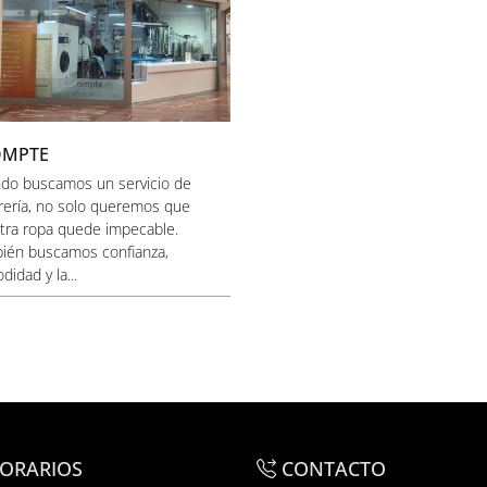
OMPTE
do buscamos un servicio de
orería, no solo queremos que
tra ropa quede impecable.
ién buscamos confianza,
idad y la...
ORARIOS
CONTACTO