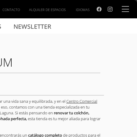
CONTACTO
ALQUILER DE ESPACIOS
IDIOMAS
S
NEWSLETTER
UM
r una vida sana y equilibrada, y en el
Centro Comercial
 eso, contamos con una tienda especializada en tu
 Laguna. Si estás pensando en
renovar tu colchón,
ohada perfecta,
esta tienda es tu mejor aliada para lograr
.
encontrarás un
catálogo completo
de productos para el