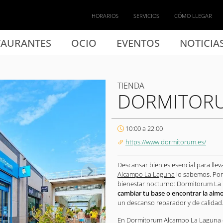
HORARIOS
SERVICIOS
CÓMO LLEGAR
TAURANTES
OCIO
EVENTOS
NOTICIA
TIENDA
DORMITOR
10:00 a 22.00
https://www.dormitorum.es/
Descansar bien es esencial para lleva
Alcampo La Laguna
lo sabemos. Por
bienestar nocturno: Dormitorum La
cambiar tu base o encontrar la alm
un descanso reparador y de calidad
En Dormitorum Alcampo La Laguna 