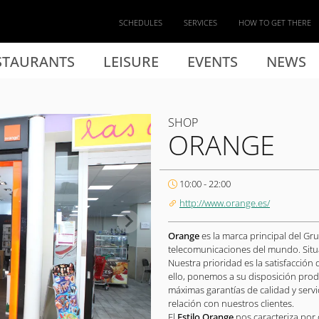
SCHEDULES
SERVICES
HOW TO GET THERE
STAURANTS
LEISURE
EVENTS
NEWS
SHOP
ORANGE
10:00 - 22:00
http://www.orange.es/
Orange
es la marca principal del G
telecomunicaciones del mundo. Situam
Nuestra prioridad es la satisfacción 
ello, ponemos a su disposición produ
máximas garantías de calidad y servi
relación con nuestros clientes.
El
Estilo Orange
nos caracteriza por 