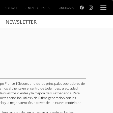
CONTACT
RENTAL OF SPACES
LANGUAGES
NEWSLETTER
rupo France Télécom, uno de los principales operadores de
os al cliente en el centro de toda nuestra actividad.
de nuestros clientes y la mejora de su experiencia. Para
ctos sencillos, útiles y de última generación con las
cio y la mejor atención, a través de un nuevo modelo de
difenciarnos y dar siempre más a nuestros clientes.