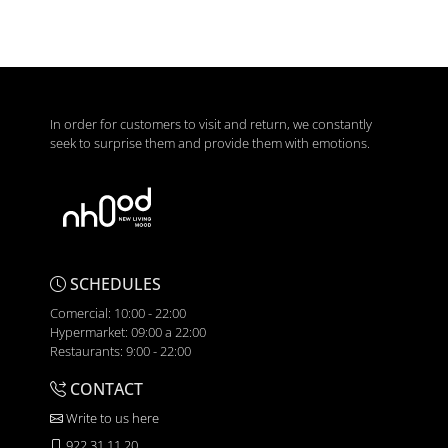
In order for customers to visit and return, we constantly
seek to surprise them and provide them with emotions.
SCHEDULES
Comercial: 10:00 - 22:00
Hypermarket: 09:00 a 22:00
Restaurants: 9:00 - 22:00
CONTACT
Write to us here
922 31 11 20