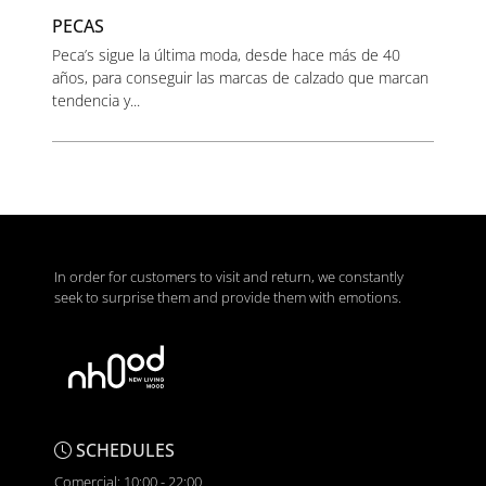
PECAS
Peca’s sigue la última moda, desde hace más de 40
años, para conseguir las marcas de calzado que marcan
tendencia y...
In order for customers to visit and return, we constantly
seek to surprise them and provide them with emotions.
SCHEDULES
Comercial: 10:00 - 22:00