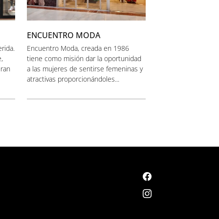
ENCUENTRO MODA
rida.
Encuentro Moda, creada en 1986
,
tiene como misión dar la oportunidad
eran
a las mujeres de sentirse femeninas y
atractivas proporcionándoles...