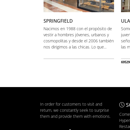
SPRINGFIELD
UL
Nacimos en 1988 con el propósito de
Somo
vestir a hombres jóvenes, urbanos y
juven
cosmopolitas y desde el 2006 también
seño
nos dirigimos a las chicas. Lo que...
las m
69529
In order for customers to visit and
S
return, we constantly seek to surprise
Comer
them and provide them with emotions.
Hyper
Resta