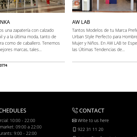
ANKA
AW LAB
s una zapatería con calzado
Tantos Modelos de tu Marca Prefe
il y a la última moda, tanto de
Urban Style Perfecto para Hombre
ra como de caballero. Tenemos
Mujer y Niños. En AW LAB te Esp
ejores marcas, tales...
las Últimas Tendencias de...
0774
CHEDULES
CONTACT
cial: 10:00 - 22:00
Write to us here
market: 09:00 a 22:00
922 31 11 20
urants: 9:00 - 22:00