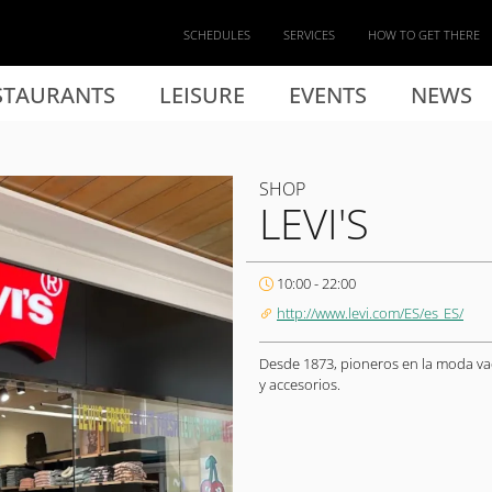
SCHEDULES
SERVICES
HOW TO GET THERE
STAURANTS
LEISURE
EVENTS
NEWS
SHOP
LEVI'S
10:00 - 22:00
http://www.levi.com/ES/es_ES/
Desde 1873, pioneros en la moda va
y accesorios.