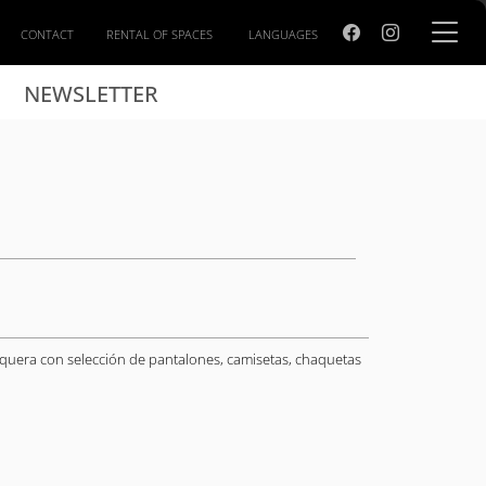
CONTACT
RENTAL OF SPACES
LANGUAGES
NEWSLETTER
quera con selección de pantalones, camisetas, chaquetas